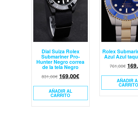
Dial Suiza Rolex
Rolex Submarin
Submariner Pro-
Azul Azul taq
Hunter Negro correa
169
761,00
€
de la tela Negro
169,00
€
831,00
€
AÑADIR A
CARRIT
AÑADIR AL
CARRITO