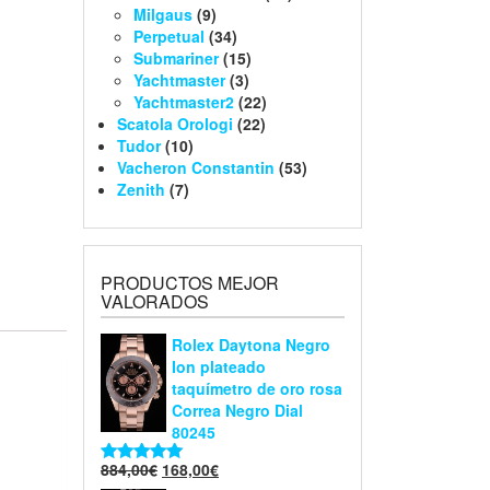
Milgaus
(9)
Perpetual
(34)
Submariner
(15)
Yachtmaster
(3)
Yachtmaster2
(22)
Scatola Orologi
(22)
Tudor
(10)
Vacheron Constantin
(53)
Zenith
(7)
PRODUCTOS MEJOR
VALORADOS
Rolex Daytona Negro
Ion plateado
taquímetro de oro rosa
Correa Negro Dial
80245
884,00
€
168,00
€
Valorado en
5.00
de 5