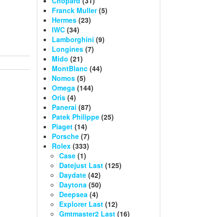
Chopard
(31)
Franck Muller
(5)
Hermes
(23)
IWC
(34)
Lamborghini
(9)
Longines
(7)
Mido
(21)
MontBlanc
(44)
Nomos
(5)
Omega
(144)
Oris
(4)
Panerai
(87)
Patek Philippe
(25)
Piaget
(14)
Porsche
(7)
Rolex
(333)
Case
(1)
Datejust Last
(125)
Daydate
(42)
Daytona
(50)
Deepsea
(4)
Explorer Last
(12)
Gmtmaster2 Last
(16)