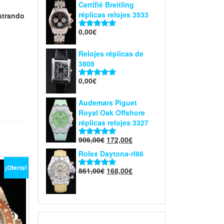
Certifié Breitling
réplicas relojes 3533
ostrando
0,00
€
Valorado en
5.00
de 5
Relojes réplicas de
3808
0,00
€
Valorado en
5.00
de 5
Audemars Piguet
Royal Oak Offshore
réplicas relojes 3327
906,00
€
172,00
€
Valorado en
5.00
de 5
Rolex Daytona-rl86
¡Oferta!
861,00
€
168,00
€
Valorado en
5.00
de 5