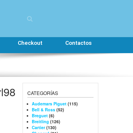
Checkout
Contactos
rl98
CATEGORÍAS
Audemars Piguet
(115)
Bell & Ross
(52)
Breguet
(6)
Breitling
(126)
Cartier
(130)