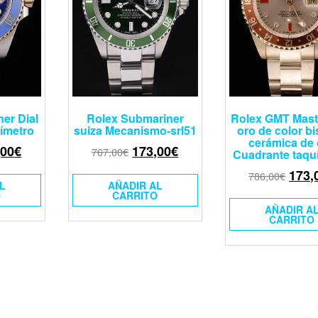
er Dial
Rolex Submariner
Rolex GMT Maste
uímetro
suiza Mecanismo-srl51
oro de color bi
cerámica de 
,00
€
173,00
€
767,00
€
Cuadrante taqu
173,
786,00
€
L
AÑADIR AL
O
CARRITO
AÑADIR A
CARRITO