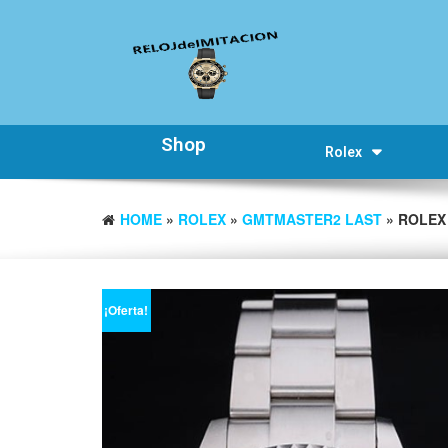
Shop
Rolex
HOME
»
ROLEX
»
GMTMASTER2 LAST
» ROLEX
¡Oferta!