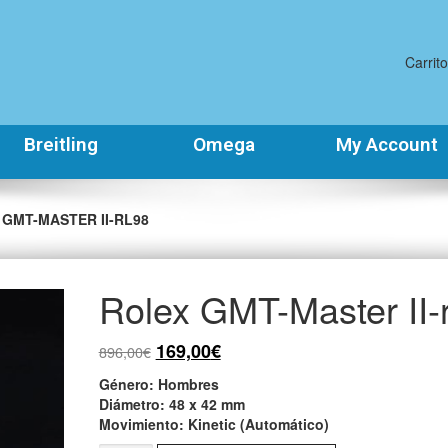
Carrito
Breitling
Omega
My Account
 GMT-MASTER II-RL98
Rolex GMT-Master II-
169,00
€
896,00
€
Género
: Hombres
Diámetro
: 48 x 42 mm
Movimiento
: Kinetic (Automático)