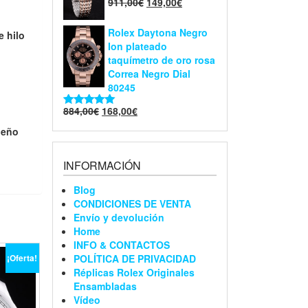
911,00
€
149,00
€
Valorado en
5.00
de 5
Rolex Daytona Negro
e hilo
Ion plateado
taquímetro de oro rosa
Correa Negro Dial
80245
884,00
€
168,00
€
Valorado en
5.00
de 5
ueño
INFORMACIÓN
Blog
CONDICIONES DE VENTA
Envío y devolución
Home
INFO & CONTACTOS
POLÍTICA DE PRIVACIDAD
¡Oferta!
Réplicas Rolex Originales
Ensambladas
Vídeo