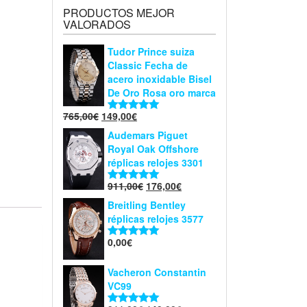
PRODUCTOS MEJOR
VALORADOS
Tudor Prince suiza
Classic Fecha de
acero inoxidable Bisel
De Oro Rosa oro marca
765,00
€
149,00
€
Valorado en
5.00
de 5
Audemars Piguet
Royal Oak Offshore
réplicas relojes 3301
911,00
€
176,00
€
Valorado en
5.00
de 5
Breitling Bentley
réplicas relojes 3577
0,00
€
Valorado en
5.00
de 5
Vacheron Constantin
VC99