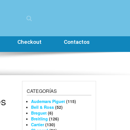
Checkout
Contactos
CATEGORÍAS
es
Audemars Piguet
(115)
Bell & Ross
(52)
Breguet
(6)
Breitling
(126)
Cartier
(130)