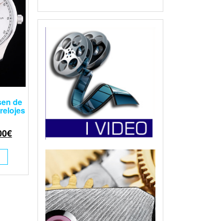
sen de
relojes
00
€