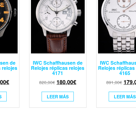
sen de
IWC Schaffhausen de
IWC Schaffhau
 relojes
Relojes réplicas relojes
Relojes réplicas 
4171
4165
,00
€
180,00
€
179,
820,00
€
891,00
€
S
LEER MÁS
LEER MÁS