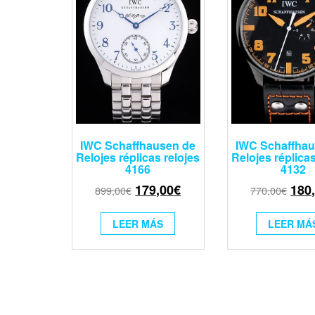
IWC Schaffhausen de
IWC Schaffhau
Relojes réplicas relojes
Relojes réplicas
4166
4132
179,00
€
180
899,00
€
770,00
€
LEER MÁS
LEER MÁ