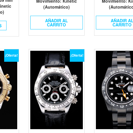
Movimiento
: Kinetic
Movimiento
: K
inetic
(Automático)
(Automátic
o)
AÑADIR AL
AÑADIR A
CARRITO
CARRITO
S
¡Oferta!
¡Oferta!