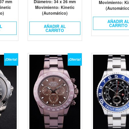
 37 mm
Diámetro
: 34 x 26 mm
Movimiento
: K
inetic
Movimiento
: Kinetic
(Automátic
o)
(Automático)
AÑADIR A
CARRITO
L
AÑADIR AL
O
CARRITO
¡Oferta!
¡Oferta!