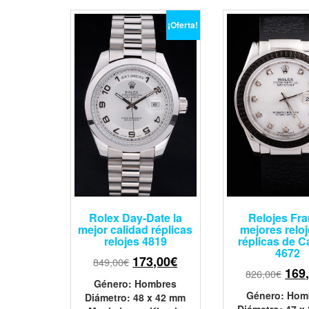
¡Oferta!
Rolex Day-Date la
Relojes Fr
mejor calidad réplicas
mejores relo
relojes 4819
réplicas de C
4672
173,00
€
849,00
€
169
826,00
€
Género
: Hombres
Género
: Hom
Diámetro
: 48 x 42 mm
Diámetro
: 47 x