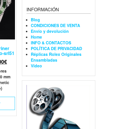
INFORMACIÓN
Blog
CONDICIONES DE VENTA
Envío y devolución
Home
INFO & CONTACTOS
iner
POLÍTICA DE PRIVACIDAD
o-srl51
Réplicas Rolex Originales
Ensambladas
00
€
Vídeo
res
 40 mm
inetic
o)
L