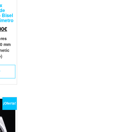
ex
 de
 Bisel
ímetro
00
€
res
 40 mm
inetic
o)
L
¡Oferta!