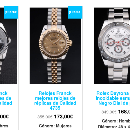
¡Oferta!
¡Oferta!
anck
Relojes Franck
Rolex Daytona
jes de
mejores relojes de
inoxidable esm
alidad
réplicas de Calidad
Negro Dial de 
4735
168,
849,00
€
,00
€
173,00
€
855,00
€
Género
: Homb
bres
Género
: Mujeres
Diámetro
: 48 x