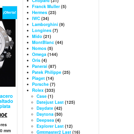
Chopard
(31)
Franck Muller
(5)
Hermes
(23)
¡Oferta!
IWC
(34)
Lamborghini
(9)
Longines
(7)
Mido
(21)
MontBlanc
(44)
Nomos
(5)
Omega
(144)
Oris
(4)
Panerai
(87)
Patek Philippe
(25)
Piaget
(14)
Porsche
(7)
Rolex
(333)
 acero
Case
(1)
altado
Datejust Last
(125)
plata
Daydate
(42)
00
€
Daytona
(50)
Deepsea
(4)
res
Explorer Last
(12)
 40 mm
Gmtmaster2 Last
(16)