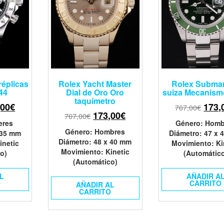
réplicas
Rolex Yacht Master
Rolex Submar
44
Dial de Oro Oro
suiza Mecanism
taquímetro
,00
€
173,
767,00
€
173,00
€
767,00
€
eres
Género
: Homb
Género
: Hombres
 35 mm
Diámetro
: 47 x
Diámetro
: 48 x 40 mm
inetic
Movimiento
: K
Movimiento
: Kinetic
o)
(Automátic
(Automático)
L
AÑADIR A
O
CARRITO
AÑADIR AL
CARRITO