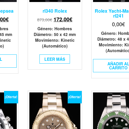
eepsea
rl340 Rolex
Rolex Yacht-Mas
rl241
,00
€
172,00
€
873,00
€
0,00
€
bres
Género
: Hombres
Género
: Homb
 45 mm
Diámetro
: 50 x 42 mm
Diámetro
: 48 x
inetic
Movimiento
: Kinetic
Movimiento
: K
o)
(Automático)
(Automátic
L
LEER MÁS
O
AÑADIR A
CARRITO
¡Oferta!
¡Oferta!