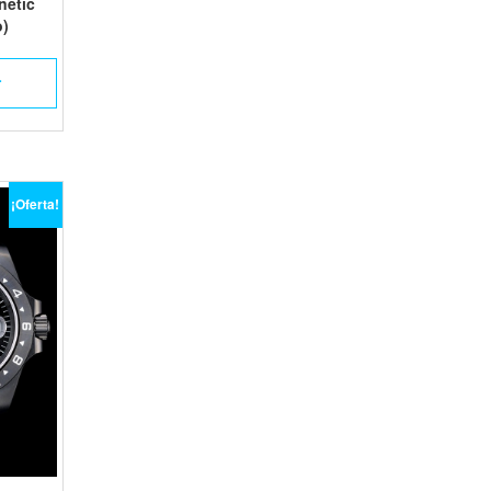
inetic
o)
L
¡Oferta!