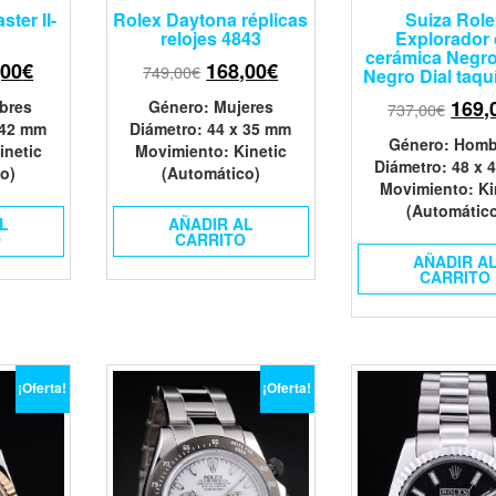
ter II-
Rolex Daytona réplicas
Suiza Rol
relojes 4843
Explorador
cerámica Negro
,00
€
168,00
€
749,00
€
Negro Dial taqu
169,
bres
Género
: Mujeres
737,00
€
 42 mm
Diámetro
: 44 x 35 mm
Género
: Homb
inetic
Movimiento
: Kinetic
Diámetro
: 48 x
o)
(Automático)
Movimiento
: K
(Automátic
L
AÑADIR AL
O
CARRITO
AÑADIR A
CARRITO
¡Oferta!
¡Oferta!