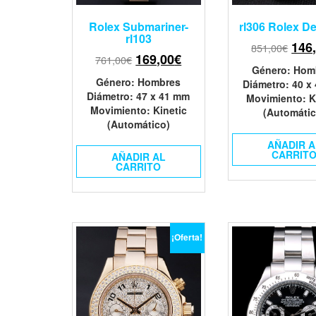
Rolex Submariner-
rl306 Rolex D
rl103
146
851,00
€
169,00
€
761,00
€
Género
: Hom
Género
: Hombres
Diámetro
: 40 x
Diámetro
: 47 x 41 mm
Movimiento
: K
Movimiento
: Kinetic
(Automátic
(Automático)
AÑADIR A
CARRIT
AÑADIR AL
CARRITO
¡Oferta!