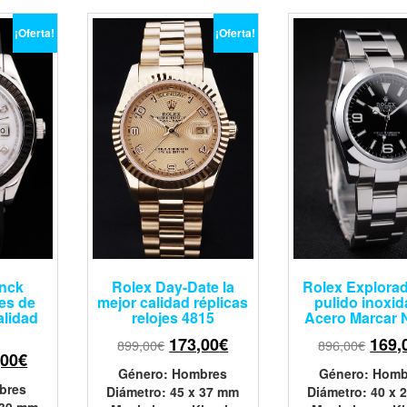
¡Oferta!
¡Oferta!
anck
Rolex Day-Date la
Rolex Explora
jes de
mejor calidad réplicas
pulido inoxid
alidad
relojes 4815
Acero Marcar 
173,00
€
169,
899,00
€
896,00
€
,00
€
Género
: Hombres
Género
: Homb
bres
Diámetro
: 45 x 37 mm
Diámetro
: 40 x
 39 mm