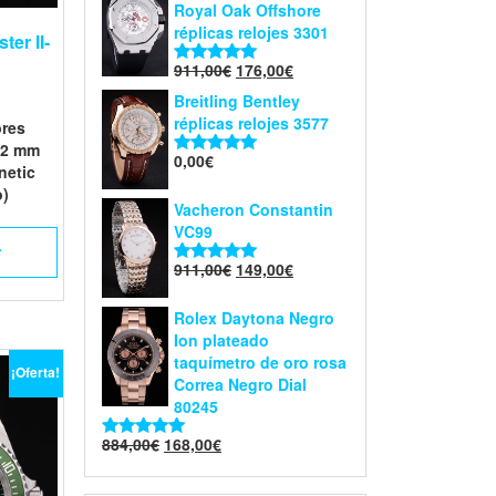
Royal Oak Offshore
réplicas relojes 3301
ter II-
911,00
€
176,00
€
Valorado en
5.00
de 5
Breitling Bentley
réplicas relojes 3577
res
 42 mm
0,00
€
Valorado en
inetic
5.00
de 5
o)
Vacheron Constantin
VC99
L
911,00
€
149,00
€
Valorado en
5.00
de 5
Rolex Daytona Negro
Ion plateado
taquímetro de oro rosa
¡Oferta!
Correa Negro Dial
80245
884,00
€
168,00
€
Valorado en
5.00
de 5