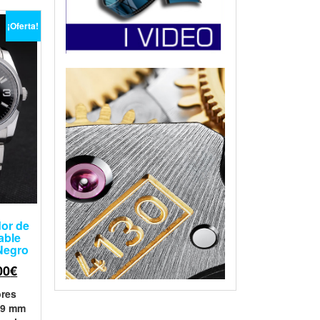
¡Oferta!
dor de
able
Negro
00
€
res
 29 mm