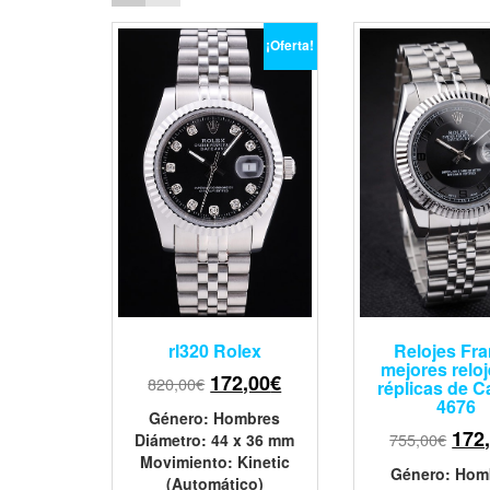
¡Oferta!
rl320 Rolex
Relojes Fr
mejores relo
172,00
€
820,00
€
réplicas de C
4676
Género
: Hombres
172
755,00
€
Diámetro
: 44 x 36 mm
Movimiento
: Kinetic
Género
: Hom
(Automático)