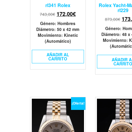
rl341 Rolex
Rolex Yacht-Mas
rl229
172,00
€
743,00
€
173
873,00
€
Género
: Hombres
Género
: Hom
Diámetro
: 50 x 42 mm
Diámetro
: 48 x
Movimiento
: Kinetic
Movimiento
: K
(Automático)
(Automátic
AÑADIR AL
CARRITO
AÑADIR A
CARRIT
¡Oferta!