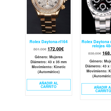
Rolex Daytona-rl164
Rolex Daytona 
relojes 48
172,00
€
861,00
€
168
838,00
€
Género
: Mujeres
Género
: Muj
Diámetro
: 43 x 35 mm
Diámetro
: 43 x
Movimiento
: Kinetic
Movimiento
: K
(Automático)
(Automátic
AÑADIR AL
CARRITO
AÑADIR A
CARRIT