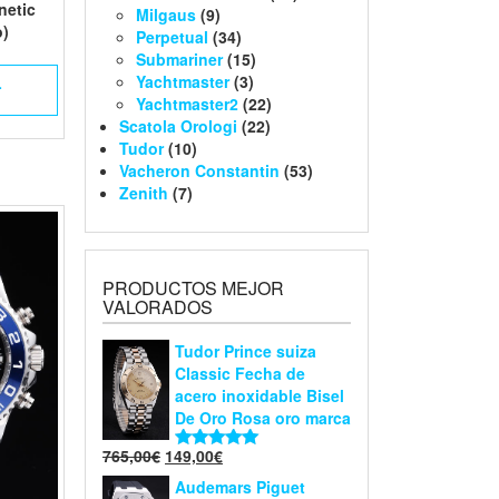
inetic
Milgaus
(9)
o)
Perpetual
(34)
Submariner
(15)
Yachtmaster
(3)
L
Yachtmaster2
(22)
Scatola Orologi
(22)
Tudor
(10)
Vacheron Constantin
(53)
Zenith
(7)
PRODUCTOS MEJOR
VALORADOS
Tudor Prince suiza
Classic Fecha de
acero inoxidable Bisel
De Oro Rosa oro marca
765,00
€
149,00
€
Valorado en
5.00
de 5
Audemars Piguet