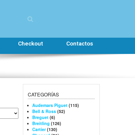
Checkout
Contactos
CATEGORÍAS
Audemars Piguet
(115)
Bell & Ross
(52)
Breguet
(6)
Breitling
(126)
Cartier
(130)