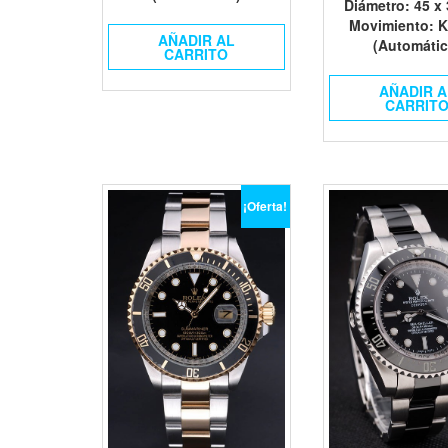
Diámetro
: 45 x
Movimiento
: K
AÑADIR AL
(Automátic
CARRITO
AÑADIR A
CARRIT
¡Oferta!